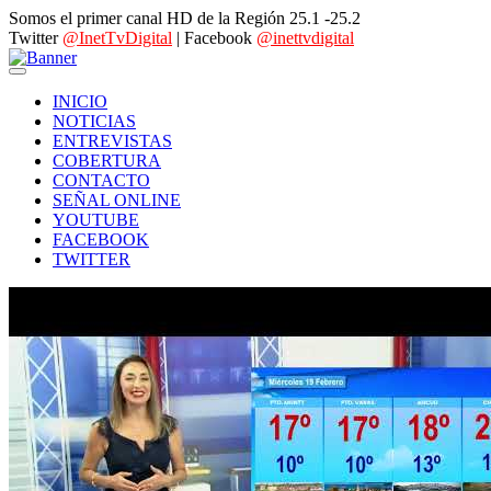
Somos el primer canal HD de la Región 25.1 -25.2
Twitter
@InetTvDigital
| Facebook
@inettvdigital
INICIO
NOTICIAS
ENTREVISTAS
COBERTURA
CONTACTO
SEÑAL ONLINE
YOUTUBE
FACEBOOK
TWITTER