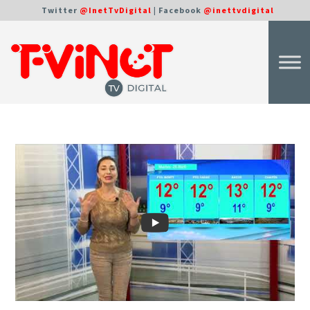
Twitter
@InetTvDigital
| Facebook
@inettvdigital