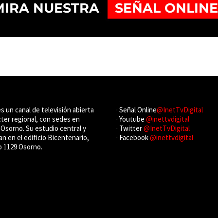
es un canal de televisión abierta
· Señal Online
@InetTvDigital
cter regional, con sedes en
· Youtube
@inettvdigital
Osorno. Su estudio central y
· Twitter
@InetTvDigital
an en el edificio Bicentenario,
· Facebook
@inettvdigital
o 1129 Osorno.