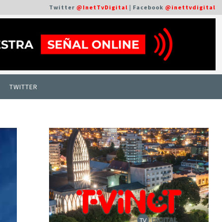
Twitter
@InetTvDigital
| Facebook
@inettvdigital
TWITTER