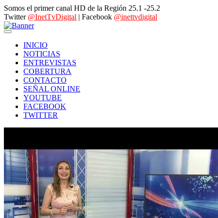
Somos el primer canal HD de la Región 25.1 -25.2
Twitter
@InetTvDigital
| Facebook
@inettvdigital
INICIO
NOTICIAS
ENTREVISTAS
COBERTURA
CONTACTO
SEÑAL ONLINE
YOUTUBE
FACEBOOK
TWITTER