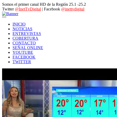
Somos el primer canal HD de la Región 25.1 -25.2
Twitter
@InetTvDigital
| Facebook
@inettvdigital
INICIO
NOTICIAS
ENTREVISTAS
COBERTURA
CONTACTO
SEÑAL ONLINE
YOUTUBE
FACEBOOK
TWITTER