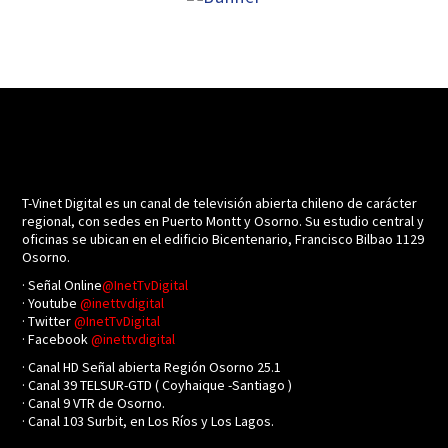
T-Vinet Digital es un canal de televisión abierta chileno de carácter
regional, con sedes en Puerto Montt y Osorno. Su estudio central y
oficinas se ubican en el edificio Bicentenario, Francisco Bilbao 1129
Osorno.
· Señal Online
@InetTvDigital
· Youtube
@inettvdigital
· Twitter
@InetTvDigital
· Facebook
@inettvdigital
· Canal HD Señal abierta Región Osorno 25.1
· Canal 39 TELSUR-GTD ( Coyhaique -Santiago )
· Canal 9 VTR de Osorno.
· Canal 103 Surbit, en Los Ríos y Los Lagos.