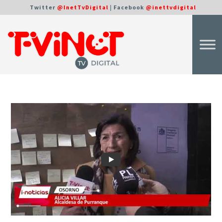
Twitter
@InetTvDigital
| Facebook
@inettvdigital