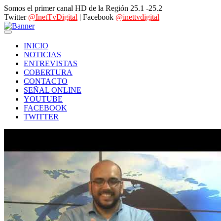
Somos el primer canal HD de la Región 25.1 -25.2
Twitter
@InetTvDigital
| Facebook
@inettvdigital
INICIO
NOTICIAS
ENTREVISTAS
COBERTURA
CONTACTO
SEÑAL ONLINE
YOUTUBE
FACEBOOK
TWITTER