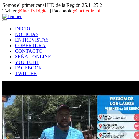
Somos el primer canal HD de la Región 25.1 -25.2
Twitter
@InetTvDigital
| Facebook
@inettvdigital
INICIO
NOTICIAS
ENTREVISTAS
COBERTURA
CONTACTO
SEÑAL ONLINE
YOUTUBE
FACEBOOK
TWITTER