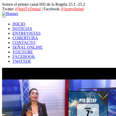
Somos el primer canal HD de la Región 25.1 -25.2
Twitter
@InetTvDigital
| Facebook
@inettvdigital
INICIO
NOTICIAS
ENTREVISTAS
COBERTURA
CONTACTO
SEÑAL ONLINE
YOUTUBE
FACEBOOK
TWITTER