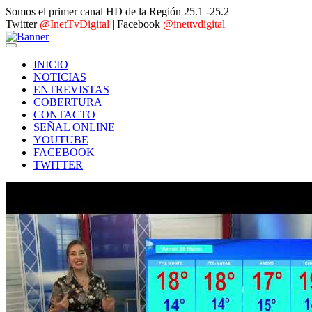
Somos el primer canal HD de la Región 25.1 -25.2
Twitter
@InetTvDigital
| Facebook
@inettvdigital
INICIO
NOTICIAS
ENTREVISTAS
COBERTURA
CONTACTO
SEÑAL ONLINE
YOUTUBE
FACEBOOK
TWITTER