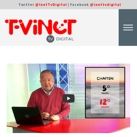
Twitter
@InetTvDigital
| Facebook
@inettvdigital