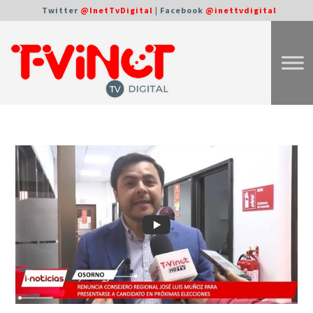
Twitter
@InetTvDigital
| Facebook
@inettvdigital