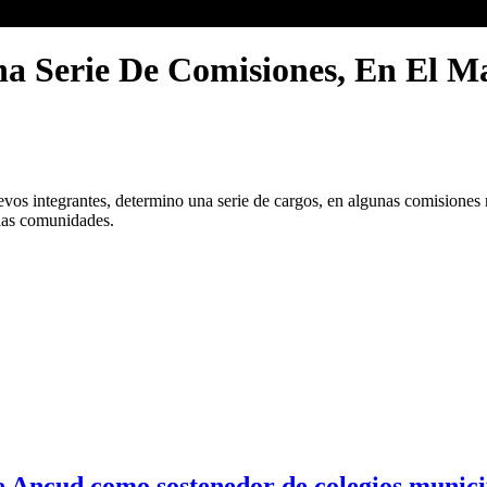
a Serie De Comisiones, En El M
evos integrantes, determino una serie de cargos, en algunas comisiones 
 las comunidades.
de Ancud como sostenedor de colegios munici