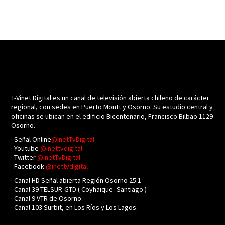
T-Vinet Digital es un canal de televisión abierta chileno de carácter
regional, con sedes en Puerto Montt y Osorno. Su estudio central y
oficinas se ubican en el edificio Bicentenario, Francisco Bilbao 1129
Osorno.
· Señal Online
@InetTvDigital
· Youtube
@inettvdigital
· Twitter
@InetTvDigital
· Facebook
@inettvdigital
· Canal HD Señal abierta Región Osorno 25.1
· Canal 39 TELSUR-GTD ( Coyhaique -Santiago )
· Canal 9 VTR de Osorno.
· Canal 103 Surbit, en Los Ríos y Los Lagos.