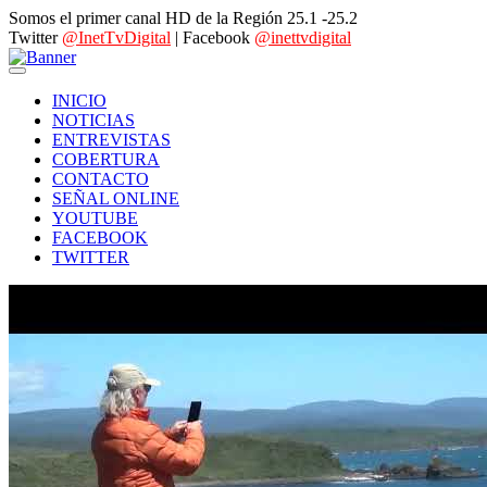
Somos el primer canal HD de la Región 25.1 -25.2
Twitter
@InetTvDigital
| Facebook
@inettvdigital
INICIO
NOTICIAS
ENTREVISTAS
COBERTURA
CONTACTO
SEÑAL ONLINE
YOUTUBE
FACEBOOK
TWITTER