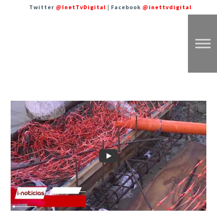
Twitter
@InetTvDigital
| Facebook
@inettvdigital