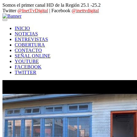
Somos el primer canal HD de la Región 25.1 -25.2
Twitter
@InetTvDigital
| Facebook
@inettvdigital
INICIO
NOTICIAS
ENTREVISTAS
COBERTURA
CONTACTO
SEÑAL ONLINE
YOUTUBE
FACEBOOK
TWITTER