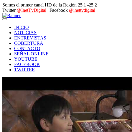
Somos el primer canal HD de la Región 25.1 -25.2
Twitter
@InetTvDigital
| Facebook
@inettvdigital
INICIO
NOTICIAS
ENTREVISTAS
COBERTURA
CONTACTO
SEÑAL ONLINE
YOUTUBE
FACEBOOK
TWITTER