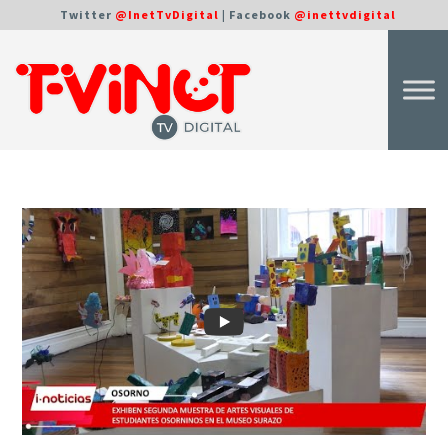
Twitter
@InetTvDigital
| Facebook
@inettvdigital