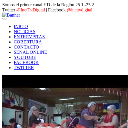
Somos el primer canal HD de la Región 25.1 -25.2
Twitter
@InetTvDigital
| Facebook
@inettvdigital
INICIO
NOTICIAS
ENTREVISTAS
COBERTURA
CONTACTO
SEÑAL ONLINE
YOUTUBE
FACEBOOK
TWITTER