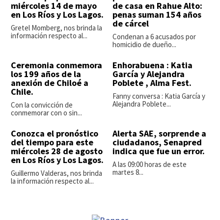
miércoles 14 de mayo
de casa en Rahue Alto:
en Los Ríos y Los Lagos.
penas suman 154 años
de cárcel
Gretel Momberg, nos brinda la
información respecto al...
Condenan a 6 acusados por
homicidio de dueño...
Ceremonia conmemora
Enhorabuena : Katia
los 199 años de la
García y Alejandra
anexión de Chiloé a
Poblete , Alma Fest.
Chile.
Fanny conversa : Katia García y
Alejandra Poblete...
Con la convicción de
conmemorar con o sin...
Conozca el pronóstico
Alerta SAE, sorprende a
del tiempo para este
ciudadanos, Senapred
miércoles 28 de agosto
indica que fue un error.
en Los Ríos y Los Lagos.
A las 09:00 horas de este
martes 8...
Guillermo Valderas, nos brinda
la información respecto al...