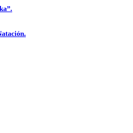
ka”.
Natación.