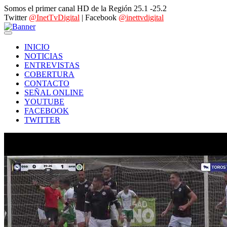
Somos el primer canal HD de la Región 25.1 -25.2
Twitter
@InetTvDigital
| Facebook
@inettvdigital
INICIO
NOTICIAS
ENTREVISTAS
COBERTURA
CONTACTO
SEÑAL ONLINE
YOUTUBE
FACEBOOK
TWITTER