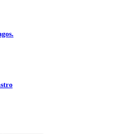
agos.
stro