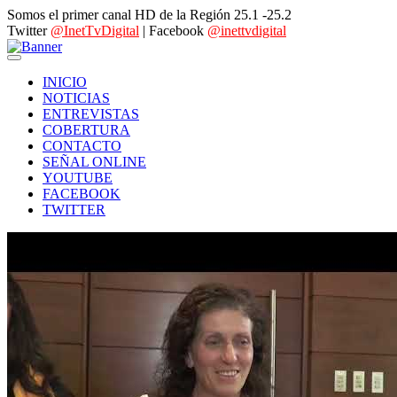
Somos el primer canal HD de la Región 25.1 -25.2
Twitter
@InetTvDigital
| Facebook
@inettvdigital
INICIO
NOTICIAS
ENTREVISTAS
COBERTURA
CONTACTO
SEÑAL ONLINE
YOUTUBE
FACEBOOK
TWITTER