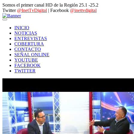
Somos el primer canal HD de la Región 25.1 -25.2
Twitter
@InetTvDigital
| Facebook
@inettvdigital
INICIO
NOTICIAS
ENTREVISTAS
COBERTURA
CONTACTO
SEÑAL ONLINE
YOUTUBE
FACEBOOK
TWITTER