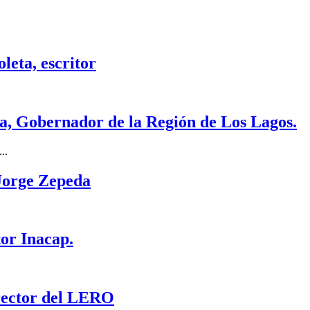
leta, escritor
na, Gobernador de la Región de Los Lagos.
..
 Jorge Zepeda
tor Inacap.
irector del LERO