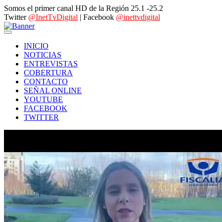
Somos el primer canal HD de la Región 25.1 -25.2
Twitter
@InetTvDigital
| Facebook
@inettvdigital
INICIO
NOTICIAS
ENTREVISTAS
COBERTURA
CONTACTO
SEÑAL ONLINE
YOUTUBE
FACEBOOK
TWITTER