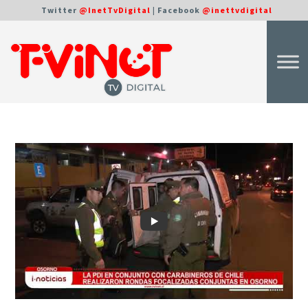
Twitter
@InetTvDigital
| Facebook
@inettvdigital