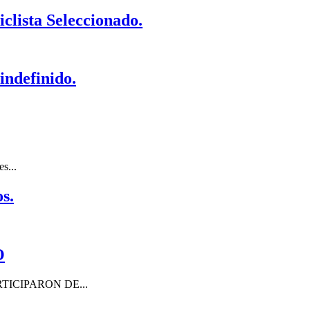
iclista Seleccionado.
indefinido.
s...
s.
O
ICIPARON DE...