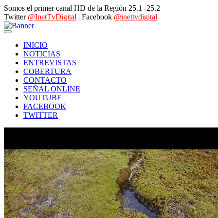
Somos el primer canal HD de la Región 25.1 -25.2
Twitter
@InetTvDigital
| Facebook
@inettvdigital
INICIO
NOTICIAS
ENTREVISTAS
COBERTURA
CONTACTO
SEÑAL ONLINE
YOUTUBE
FACEBOOK
TWITTER