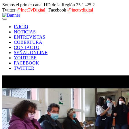
Somos el primer canal HD de la Región 25.1 -25.2
Twitter
@InetTvDigital
| Facebook
@inettvdigital
INICIO
NOTICIAS
ENTREVISTAS
COBERTURA
CONTACTO
SEÑAL ONLINE
YOUTUBE
FACEBOOK
TWITTER