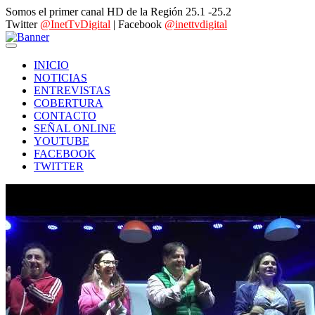
Somos el primer canal HD de la Región 25.1 -25.2
Twitter
@InetTvDigital
| Facebook
@inettvdigital
INICIO
NOTICIAS
ENTREVISTAS
COBERTURA
CONTACTO
SEÑAL ONLINE
YOUTUBE
FACEBOOK
TWITTER