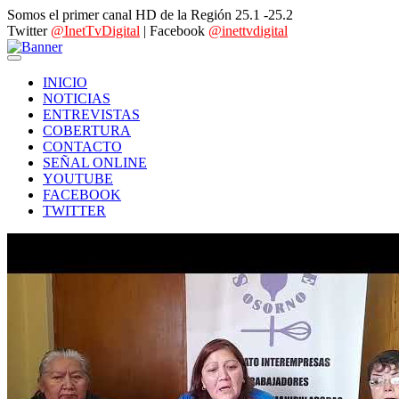
Somos el primer canal HD de la Región 25.1 -25.2
Twitter
@InetTvDigital
| Facebook
@inettvdigital
INICIO
NOTICIAS
ENTREVISTAS
COBERTURA
CONTACTO
SEÑAL ONLINE
YOUTUBE
FACEBOOK
TWITTER