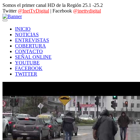
Somos el primer canal HD de la Región 25.1 -25.2
Twitter
@InetTvDigital
| Facebook
@inettvdigital
INICIO
NOTICIAS
ENTREVISTAS
COBERTURA
CONTACTO
SEÑAL ONLINE
YOUTUBE
FACEBOOK
TWITTER