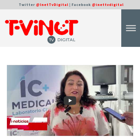
Twitter
@InetTvDigital
| Facebook
@inettvdigital