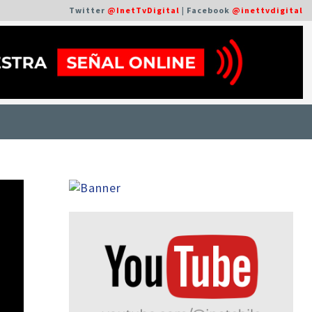
Twitter
@InetTvDigital
| Facebook
@inettvdigital