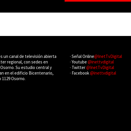
es un canal de televisión abierta
· Señal Online
@InetTvDigital
cter regional, con sedes en
· Youtube
@inettvdigital
Osorno. Su estudio central y
· Twitter
@InetTvDigital
an en el edificio Bicentenario,
· Facebook
@inettvdigital
o 1129 Osorno.