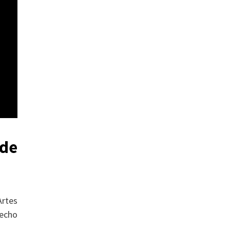
 de
Artes
recho