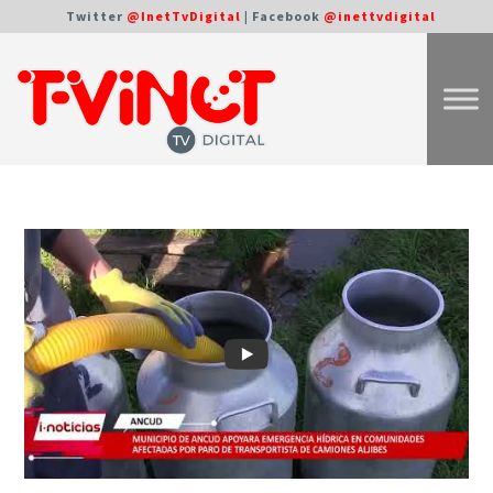
Twitter
@InetTvDigital
| Facebook
@inettvdigital