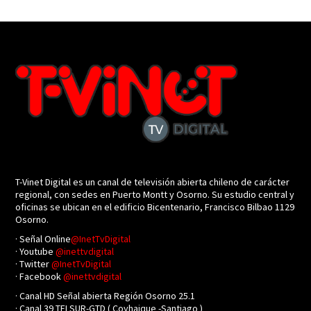
T-Vinet Digital es un canal de televisión abierta chileno de carácter
regional, con sedes en Puerto Montt y Osorno. Su estudio central y
oficinas se ubican en el edificio Bicentenario, Francisco Bilbao 1129
Osorno.
· Señal Online
@InetTvDigital
· Youtube
@inettvdigital
· Twitter
@InetTvDigital
· Facebook
@inettvdigital
· Canal HD Señal abierta Región Osorno 25.1
· Canal 39 TELSUR-GTD ( Coyhaique -Santiago )