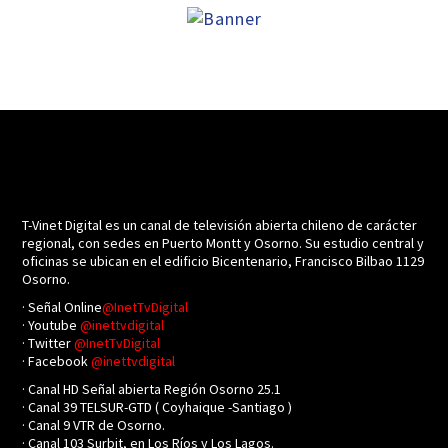
T-Vinet Digital es un canal de televisión abierta chileno de carácter
regional, con sedes en Puerto Montt y Osorno. Su estudio central y
oficinas se ubican en el edificio Bicentenario, Francisco Bilbao 1129
Osorno.
· Señal Online
@InetTvDigital
· Youtube
@inettvdigital
· Twitter
@InetTvDigital
· Facebook
@inettvdigital
· Canal HD Señal abierta Región Osorno 25.1
· Canal 39 TELSUR-GTD ( Coyhaique -Santiago )
· Canal 9 VTR de Osorno.
· Canal 103 Surbit, en Los Ríos y Los Lagos.