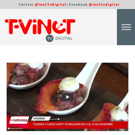
Twitter
@InetTvDigital
| Facebook
@inettvdigital