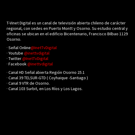
T-Vinet Digital es un canal de televisión abierta chileno de carácter
regional, con sedes en Puerto Montt y Osorno. Su estudio central y
oficinas se ubican en el edificio Bicentenario, Francisco Bilbao 1129
Osorno.
· Señal Online
@InetTvDigital
· Youtube
@inettvdigital
· Twitter
@InetTvDigital
· Facebook
@inettvdigital
· Canal HD Señal abierta Región Osorno 25.1
· Canal 39 TELSUR-GTD ( Coyhaique -Santiago )
· Canal 9 VTR de Osorno.
· Canal 103 Surbit, en Los Ríos y Los Lagos.