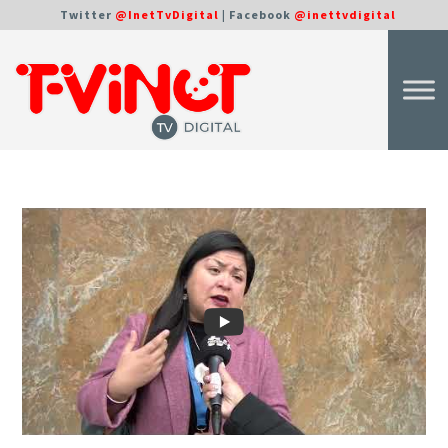
Twitter
@InetTvDigital
| Facebook
@inettvdigital