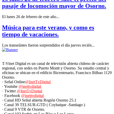
pasaje de locomoción mayor de Osorno.
El lunes 26 de febrero de este año...
Música para este verano, y como es
tiempo de vacaciones.
Los transeúntes fueron sorprendidos el día jueves recién...
T-Vinet Digital es un canal de televisión abierta chileno de carácter
regional, con sedes en Puerto Montt y Osorno. Su estudio central y
oficinas se ubican en el edificio Bicentenario, Francisco Bilbao 1129
Osorno.
· Señal Online
@InetTvDigital
· Youtube
@inettvdigital
· Twitter
@InetTvDigital
· Facebook
@inettvdigital
· Canal HD Señal abierta Región Osorno 25.1
· Canal 39 TELSUR-GTD ( Coyhaique -Santiago )
· Canal 9 VTR de Osorno.
· Canal 103 Surbit, en Los Ríos y Los Lagos.