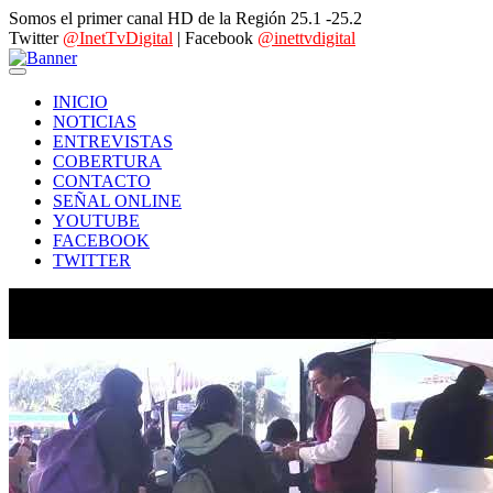
Somos el primer canal HD de la Región 25.1 -25.2
Twitter
@InetTvDigital
| Facebook
@inettvdigital
INICIO
NOTICIAS
ENTREVISTAS
COBERTURA
CONTACTO
SEÑAL ONLINE
YOUTUBE
FACEBOOK
TWITTER