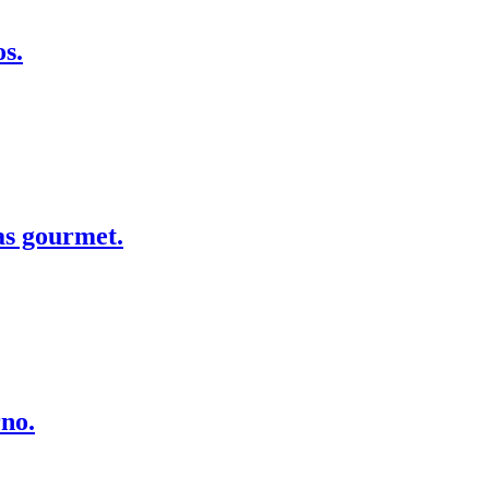
os.
as gourmet.
rno.