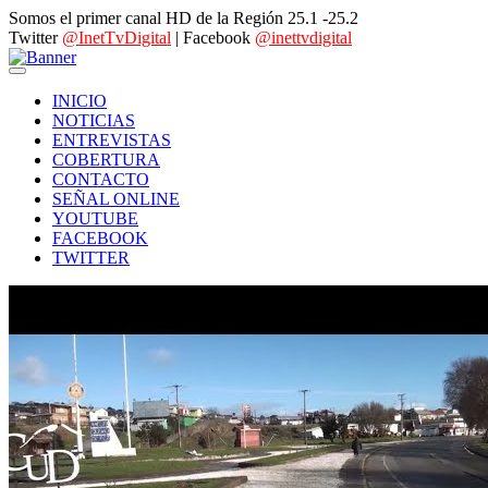
Somos el primer canal HD de la Región 25.1 -25.2
Twitter
@InetTvDigital
| Facebook
@inettvdigital
INICIO
NOTICIAS
ENTREVISTAS
COBERTURA
CONTACTO
SEÑAL ONLINE
YOUTUBE
FACEBOOK
TWITTER