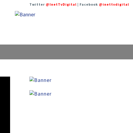
Twitter
@InetTvDigital
| Facebook
@inettvdigital