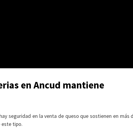
erias en Ancud mantiene
 hay seguridad en la venta de queso que sostienen en más 
este tipo.