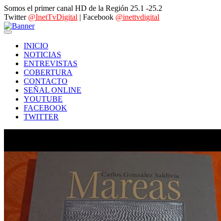
Somos el primer canal HD de la Región 25.1 -25.2
Twitter
@InetTvDigital
| Facebook
@inettvdigital
INICIO
NOTICIAS
ENTREVISTAS
COBERTURA
CONTACTO
SEÑAL ONLINE
YOUTUBE
FACEBOOK
TWITTER