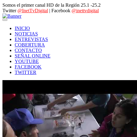
Somos el primer canal HD de la Región 25.1 -25.2
Twitter
@InetTvDigital
| Facebook
@inettvdigital
INICIO
NOTICIAS
ENTREVISTAS
COBERTURA
CONTACTO
SEÑAL ONLINE
YOUTUBE
FACEBOOK
TWITTER