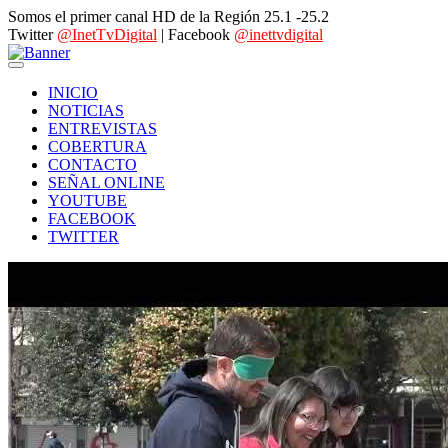
Somos el primer canal HD de la Región 25.1 -25.2
Twitter
@InetTvDigital
| Facebook
@inettvdigital
INICIO
NOTICIAS
ENTREVISTAS
COBERTURA
CONTACTO
SEÑAL ONLINE
YOUTUBE
FACEBOOK
TWITTER