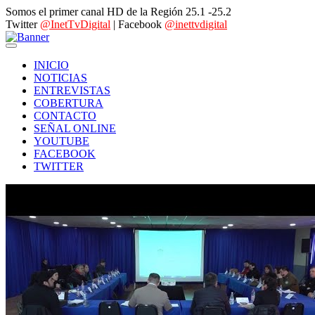
Somos el primer canal HD de la Región 25.1 -25.2
Twitter
@InetTvDigital
| Facebook
@inettvdigital
INICIO
NOTICIAS
ENTREVISTAS
COBERTURA
CONTACTO
SEÑAL ONLINE
YOUTUBE
FACEBOOK
TWITTER